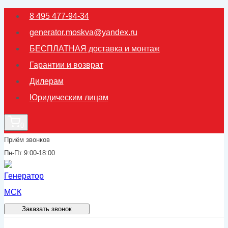
Перейти
8 495 477-94-34
к
generator.moskva@yandex.ru
содержимому
БЕСПЛАТНАЯ доставка и монтаж
Гарантии и возврат
Дилерам
Юридическим лицам
0
Приём звонков
Пн-Пт 9:00-18:00
Заказать звонок