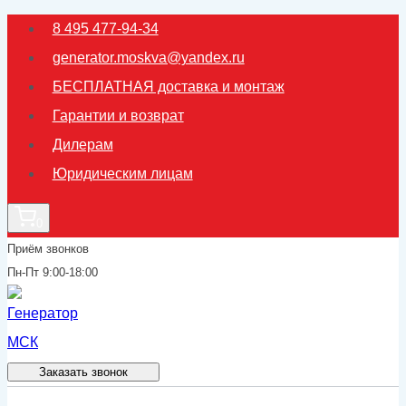
Перейти
8 495 477-94-34
к
generator.moskva@yandex.ru
содержимому
БЕСПЛАТНАЯ доставка и монтаж
Гарантии и возврат
Дилерам
Юридическим лицам
0
Приём звонков
Пн-Пт 9:00-18:00
Заказать звонок