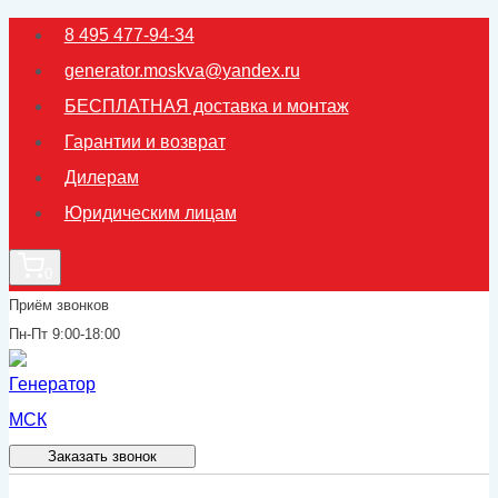
Перейти
8 495 477-94-34
к
generator.moskva@yandex.ru
содержимому
БЕСПЛАТНАЯ доставка и монтаж
Гарантии и возврат
Дилерам
Юридическим лицам
0
Приём звонков
Пн-Пт 9:00-18:00
Заказать звонок