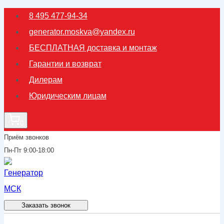
Перейти
8 495 477-94-34
к
generator.moskva@yandex.ru
содержимому
БЕСПЛАТНАЯ доставка и монтаж
Гарантии и возврат
Дилерам
Юридическим лицам
0
Приём звонков
Пн-Пт 9:00-18:00
Заказать звонок