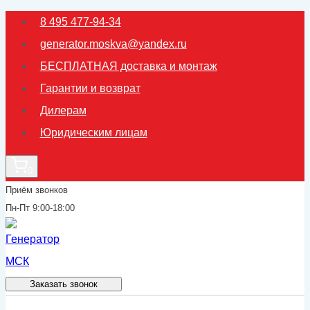
Перейти
8 495 477-94-34
к
generator.moskva@yandex.ru
содержимому
БЕСПЛАТНАЯ доставка и монтаж
Гарантии и возврат
Дилерам
Юридическим лицам
0
Приём звонков
Пн-Пт 9:00-18:00
Заказать звонок