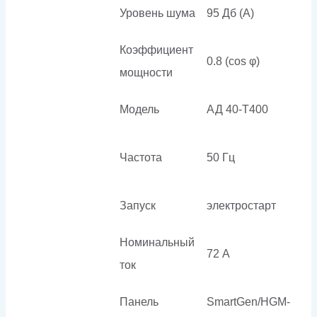
Уровень шума
95 Дб (А)
Коэффициент
0.8 (cos φ)
мощности
Модель
АД 40-Т400
Частота
50 Гц
Запуск
электростарт
Номинальный
72 А
ток
Панель
SmartGen/HGM-