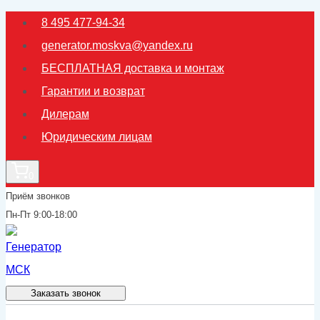
Перейти
8 495 477-94-34
к
generator.moskva@yandex.ru
содержимому
БЕСПЛАТНАЯ доставка и монтаж
Гарантии и возврат
Дилерам
Юридическим лицам
0
Приём звонков
Пн-Пт 9:00-18:00
Заказать звонок