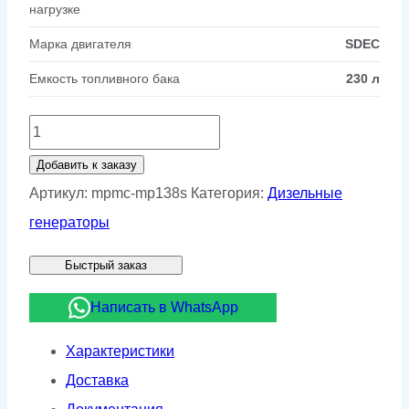
нагрузке
Марка двигателя
SDEC
Емкость топливного бака
230 л
Количество
товара
Добавить к заказу
Дизельный
Артикул:
mpmc-mp138s
Категория:
Дизельные
генератор
генераторы
MPMC
Быстрый заказ
MP138S
Написать в WhatsApp
Характеристики
Доставка