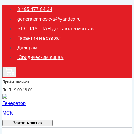
Перейти
8 495 477-94-34
к
generator.moskva@yandex.ru
содержимому
БЕСПЛАТНАЯ доставка и монтаж
Гарантии и возврат
Дилерам
Юридическим лицам
0
Приём звонков
Пн-Пт 9:00-18:00
Заказать звонок