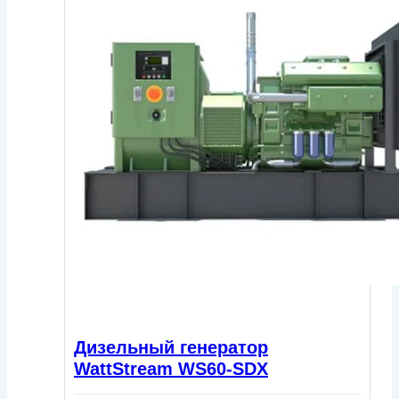
Дизельный генератор
WattStream WS60-SDX