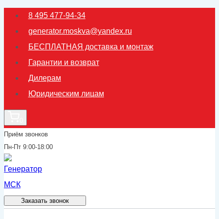
Перейти
8 495 477-94-34
к
generator.moskva@yandex.ru
содержимому
БЕСПЛАТНАЯ доставка и монтаж
Гарантии и возврат
Дилерам
Юридическим лицам
0
Приём звонков
Пн-Пт 9:00-18:00
Заказать звонок