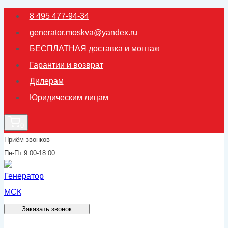
Перейти
8 495 477-94-34
к
generator.moskva@yandex.ru
содержимому
БЕСПЛАТНАЯ доставка и монтаж
Гарантии и возврат
Дилерам
Юридическим лицам
0
Приём звонков
Пн-Пт 9:00-18:00
Заказать звонок