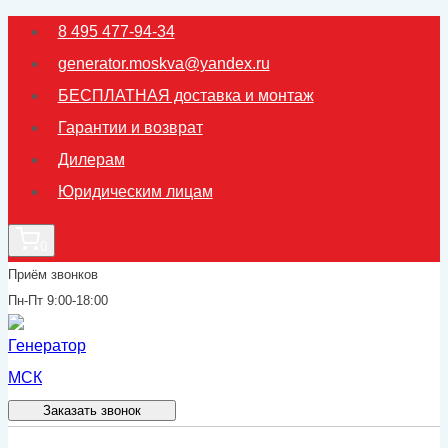
Перейти
8 495 477-94-34
к
generator.moskva@yandex.ru
содержимому
БЕСПЛАТНАЯ доставка и монтаж
Гарантии и возврат
Дилерам
Юридическим лицам
0
Приём звонков
Пн-Пт 9:00-18:00
Заказать звонок