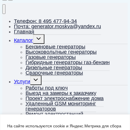
Телефон: 8 495 477-94-34
Почта: generator.moskva@yandex.ru
Главная
Переключить
Каталог
дочернее
меню
Бензиновые генераторы
Высоковольтные генераторы
Газовые генераторы
Гибридные генераторы газ-бензин
Дизельные генераторы
Сварочные генераторы
Переключить
Услуги
дочернее
меню
Работы под ключ
Выезд на замеры к заказчику
Проект электроснабжение дома
Удаленный GSM мониторинг
генераторов
Ремонт электростанций
О компании
Доставка
На сайте используются cookie и Яндекс.Метрика для сбора
Оплата