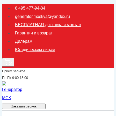
Перейти
8 495 477-94-34
к
generator.moskva@yandex.ru
содержимому
БЕСПЛАТНАЯ доставка и монтаж
Гарантии и возврат
Дилерам
Юридическим лицам
0
Приём звонков
Пн-Пт 9:00-18:00
Заказать звонок