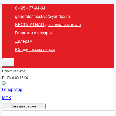
Перейти
8 495 477-94-34
к
generator.moskva@yandex.ru
содержимому
БЕСПЛАТНАЯ доставка и монтаж
Гарантии и возврат
Дилерам
Юридическим лицам
0
Приём звонков
Пн-Пт 9:00-18:00
Заказать звонок