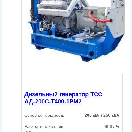
Дизельный генератор ТСС
АД-200С-Т400-1РМ2
Основная мощность
200 кВт / 250 кВА
Расход топлива при
46.3 л/ч