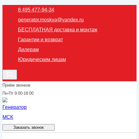
Перейти
8 495 477-94-34
к
generator.moskva@yandex.ru
содержимому
БЕСПЛАТНАЯ доставка и монтаж
Гарантии и возврат
Дилерам
Юридическим лицам
0
Приём звонков
Пн-Пт 9:00-18:00
Заказать звонок