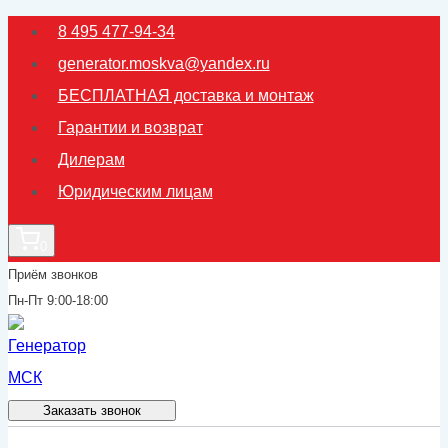
Перейти
8 495 477-94-34
к
generator.moskva@yandex.ru
содержимому
БЕСПЛАТНАЯ доставка и монтаж
Гарантии и возврат
Дилерам
Юридическим лицам
0
Приём звонков
Пн-Пт 9:00-18:00
Заказать звонок