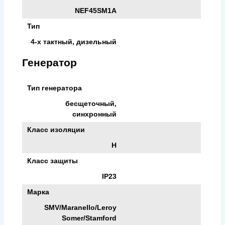
NEF45SM1A
Тип
4-х тактный, дизельный
Генератор
Тип генератора
бесщеточный,
синхронный
Класс изоляции
H
Класс защиты
IP23
Марка
SMV/Maranello/Leroy
Somer/Stamford