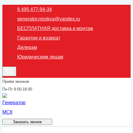
Перейти
8 495 477-94-34
к
generator.moskva@yandex.ru
содержимому
БЕСПЛАТНАЯ доставка и монтаж
Гарантии и возврат
Дилерам
Юридическим лицам
0
Приём звонков
Пн-Пт 9:00-18:00
Заказать звонок