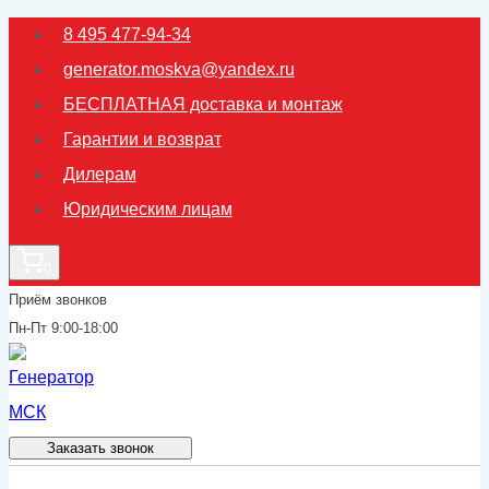
Перейти
8 495 477-94-34
к
generator.moskva@yandex.ru
содержимому
БЕСПЛАТНАЯ доставка и монтаж
Гарантии и возврат
Дилерам
Юридическим лицам
0
Приём звонков
Пн-Пт 9:00-18:00
Заказать звонок