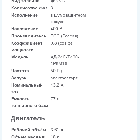
Вид топлива
дизель
Количество фаз
3
Исполнение
в шумозащитном
кожухе
Напряжение
400 В
Производитель
ТСС (Россия)
Коэффициент
0.8 (cos φ)
мощности
Модель
АД-24С-Т400-
1РКМ16
Частота
50 Гц
Запуск
электростарт
Номинальный
43.2 А
ток
Емкость
77 л
топливного бака
Двигатель
Рабочий объём
3.61 л
Объем масла в
18 л