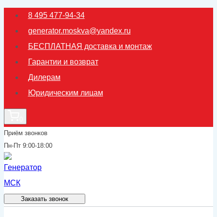
Перейти
8 495 477-94-34
к
generator.moskva@yandex.ru
содержимому
БЕСПЛАТНАЯ доставка и монтаж
Гарантии и возврат
Дилерам
Юридическим лицам
0
Приём звонков
Пн-Пт 9:00-18:00
Заказать звонок