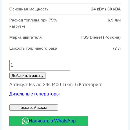
Основная мощность
24 кВт / 30 кВА
Расход топлива при 75%
6.9 л/ч
нагрузке
Марка двигателя
TSS Diesel (Россия)
Емкость топливного бака
77 л
Количество
товара
Добавить к заказу
Дизельный
Артикул:
tss-ad-24s-t400-1rkm16
Категория:
генератор
Дизельные генераторы
ТСС
Быстрый заказ
АД-24С-
Т400-
Написать в WhatsApp
1РКМ16