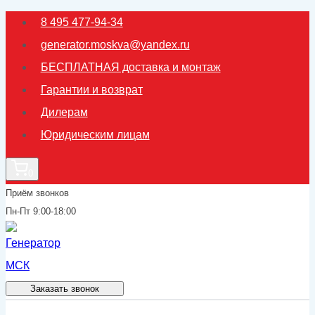
Перейти
8 495 477-94-34
к
generator.moskva@yandex.ru
содержимому
БЕСПЛАТНАЯ доставка и монтаж
Гарантии и возврат
Дилерам
Юридическим лицам
0
Приём звонков
Пн-Пт 9:00-18:00
Заказать звонок