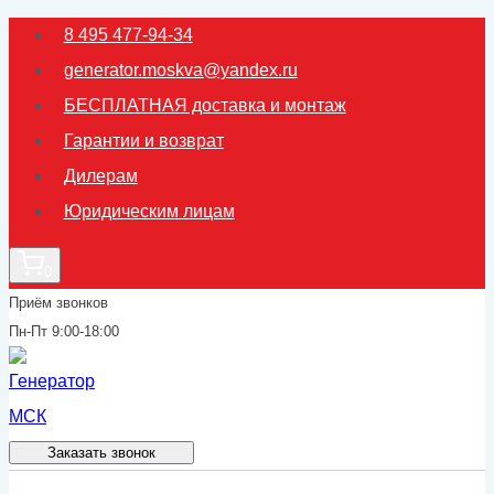
Перейти
8 495 477-94-34
к
generator.moskva@yandex.ru
содержимому
БЕСПЛАТНАЯ доставка и монтаж
Гарантии и возврат
Дилерам
Юридическим лицам
0
Приём звонков
Пн-Пт 9:00-18:00
Заказать звонок