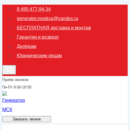
Перейти
8 495 477-94-34
к
generator.moskva@yandex.ru
содержимому
БЕСПЛАТНАЯ доставка и монтаж
Гарантии и возврат
Дилерам
Юридическим лицам
0
Приём звонков
Пн-Пт 9:00-18:00
Заказать звонок