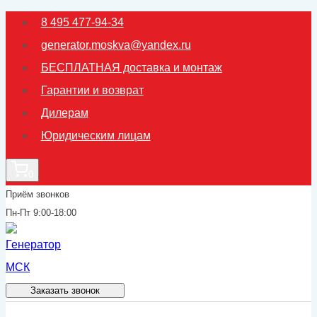
Перейти
8 495 477-94-34
к
generator.moskva@yandex.ru
содержимому
БЕСПЛАТНАЯ доставка и монтаж
Гарантии и возврат
Дилерам
Юридическим лицам
0
Приём звонков
Пн-Пт 9:00-18:00
Заказать звонок