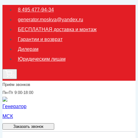
Перейти
8 495 477-94-34
к
generator.moskva@yandex.ru
содержимому
БЕСПЛАТНАЯ доставка и монтаж
Гарантии и возврат
Дилерам
Юридическим лицам
0
Приём звонков
Пн-Пт 9:00-18:00
Заказать звонок