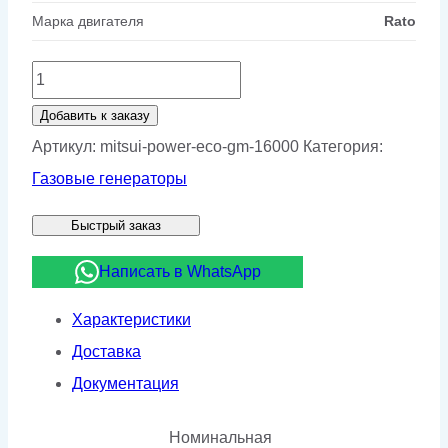
Марка двигателя
Rato
Количество
товара
Добавить к заказу
Газовый
Артикул:
mitsui-power-eco-gm-16000
Категория:
генератор
Газовые генераторы
Mitsui
Быстрый заказ
Power
Eco
Написать в WhatsApp
GM
Характеристики
16000
Доставка
в
Документация
кожухе
Номинальная