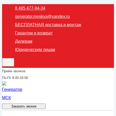
Перейти
8 495 477-94-34
к
generator.moskva@yandex.ru
содержимому
БЕСПЛАТНАЯ доставка и монтаж
Гарантии и возврат
Дилерам
Юридическим лицам
0
Приём звонков
Пн-Пт 9:00-18:00
Заказать звонок