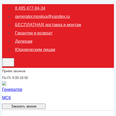
Перейти
8 495 477-94-34
к
generator.moskva@yandex.ru
содержимому
БЕСПЛАТНАЯ доставка и монтаж
Гарантии и возврат
Дилерам
Юридическим лицам
0
Приём звонков
Пн-Пт 9:00-18:00
Заказать звонок