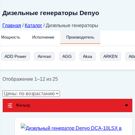
Дизельные генераторы Denyo
Главная
/
Каталог
/
Дизельные генераторы
Мощность
Исполнение
Производитель
ADD Power
Airman
AGG
Aksa
ARKEN
Atl
Цены:
Отображение 1–12 из 25
по
возрастанию
Фильтр