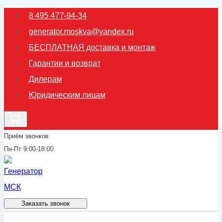
Перейти
8 495 477-94-34
к
generator.moskva@yandex.ru
содержимому
БЕСПЛАТНАЯ доставка и монтаж
Гарантии и возврат
Дилерам
Юридическим лицам
0
Приём звонков
Пн-Пт 9:00-18:00
Заказать звонок