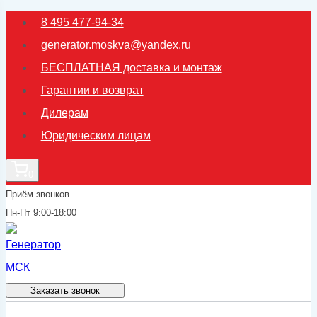
Перейти
8 495 477-94-34
к
generator.moskva@yandex.ru
содержимому
БЕСПЛАТНАЯ доставка и монтаж
Гарантии и возврат
Дилерам
Юридическим лицам
0
Приём звонков
Пн-Пт 9:00-18:00
Заказать звонок